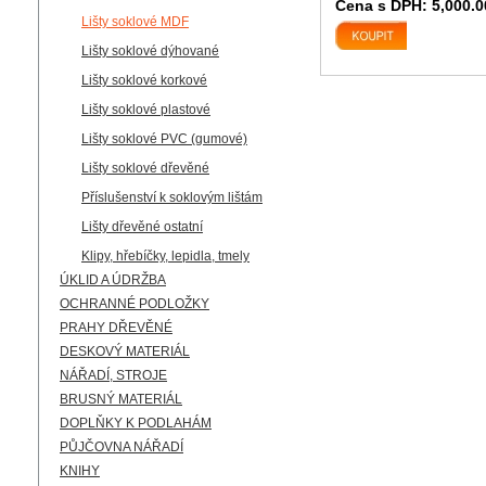
Cena s DPH:
5,000.0
Lišty soklové MDF
Lišty soklové dýhované
Lišty soklové korkové
Lišty soklové plastové
Lišty soklové PVC (gumové)
Lišty soklové dřevěné
Příslušenství k soklovým lištám
Lišty dřevěné ostatní
Klipy, hřebíčky, lepidla, tmely
ÚKLID A ÚDRŽBA
OCHRANNÉ PODLOŽKY
PRAHY DŘEVĚNÉ
DESKOVÝ MATERIÁL
NÁŘADÍ, STROJE
BRUSNÝ MATERIÁL
DOPLŇKY K PODLAHÁM
PŮJČOVNA NÁŘADÍ
KNIHY