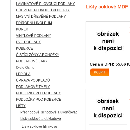
LAMINÁTOVÉ PLOVOUCÍ PODLAHY
Lišty soklové MDF
DŘEVĚNÉ PLOVOUCÍ PODLAHY
MASIVNÍ DŘEVĚNÉ PODLAHY
PŘÍRODNÍ LINOLEUM
KOREK
VINYLOVÉ PODLAHY
PVC PODLAHY
KOBERCE
ČISTÍCÍ ZÓNY A ROHOŽKY
PODLAHOVÉ LAKY
Cena s DPH:
55.66
K
Oleje Osmo
LEPIDLA
ÚPRAVA PODKLADŮ
PODLAHOVÉ TMELY
PODLOŽKY POD PODLAHY
PODLOŽKY POD KOBERCE
LIŠTY
Přechodové, schodové a ukončovací
Lišty soklové a obkladové
Lišty soklové hliníkové