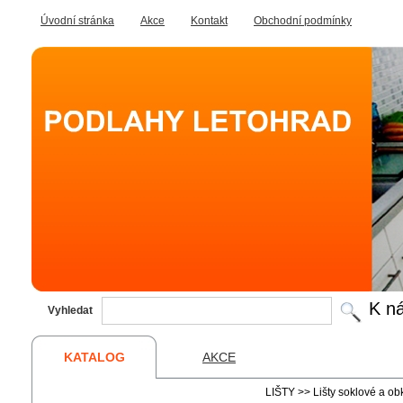
Úvodní stránka
Akce
Kontakt
Obchodní podmínky
K ná
Vyhledat
KATALOG
AKCE
LIŠTY
>>
Lišty soklové a o